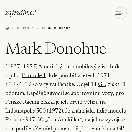
zajezdíme
?
/
SLOVNÍK
/
MARK DONOHUE
Mark Donohue
(1937–1975) Americký automobilový závodník
a pilot
Formule 1
, kde působil v letech 1971
a 1974–1975 v týmu Penske. Odjel 14
GP
, získal 1
pódium. Úspěšně závodil se sportovními vozy, pro
Penske Racing získal jejich první výhru na
Indianapolis 500
(1972). Je znám jako řidič modelu
Porsche
917-30 „
Can-Am
killer“, na jehož vývoji se
sám podílel. Zemřel po nehodě při tréninku na GP