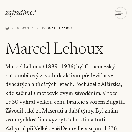
zajezdíme
?
/
SLOVNÍK
/
MARCEL LEHOUX
Marcel Lehoux
Marcel Lehoux (1889–1936) byl francouzský
automobilový závodník aktivní především ve
dvacátých a třicátých letech. Pocházel z Alžírska,
kde začínal s motocyklovým závoděním. V roce
1930 vyhrál Velkou cenu Francie s vozem
Bugatti
.
Závodil také za
Maserati
a další týmy. Byl znám
svou rychlostí i nevyzpytatelností na trati.
Zahynul při Velké ceně Deauville v srpnu 1936,