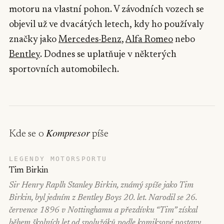
motoru na vlastní pohon. V závodních vozech se
objevil už ve dvacátých letech, kdy ho používaly
značky jako
Mercedes-Benz
,
Alfa Romeo
nebo
Bentley
. Dodnes se uplatňuje v některých
sportovních automobilech.
Kompresor
Kde se o
píše
LEGENDY MOTORSPORTU
Tim Birkin
Sir Henry Raplh Stanley Birkin, známý spíše jako Tim
Birkin, byl jedním z Bentley Boys 20. let. Narodil se 26.
července 1896 v Nottinghamu a přezdívku “Tim” získal
během školních let od spolužáků podle komiksové postavy…