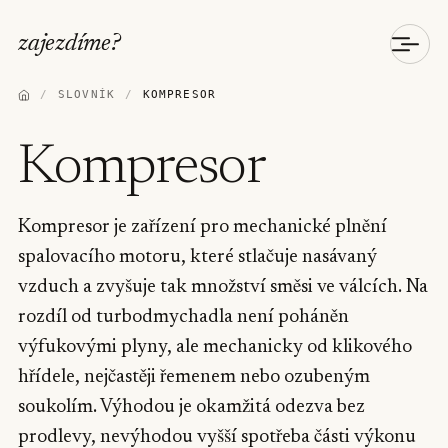
zajezdíme
?
/
SLOVNÍK
/
KOMPRESOR
Kompresor
Kompresor je zařízení pro mechanické plnění
spalovacího motoru, které stlačuje nasávaný
vzduch a zvyšuje tak množství směsi ve válcích. Na
rozdíl od turbodmychadla není poháněn
výfukovými plyny, ale mechanicky od klikového
hřídele, nejčastěji řemenem nebo ozubeným
soukolím. Výhodou je okamžitá odezva bez
prodlevy, nevýhodou vyšší spotřeba části výkonu