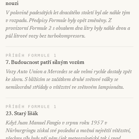
nouzi
V polovině padesátých let dvacátého století byl ale náhle tým
v rozpadu. Předpisy Formule byly opět změněny. Z
provizorní Formule 2 s obsahem dva litry byly náhle dvou a
půl litrové vozy bez turbokompresoru.
PŘÍBĚH FORMULE 1
7. Budoucnost patří silným vozům
Vozy Auto Union a Mercedes se ale velmi rychle dostaly zpět
ke slovu. S blížícím se začátkem druhé světové války se
nemilosrdně střídaly o vítězství ve světovém šampionátu.
PŘÍBĚH FORMULE 1
23. Starý lišák
Když Juan Manuel Fangio v srpnu roku 1957 v
Nürburgringu získal své poslední a možná největší vítězství,
všechny síly byly při něm (jak meteorologické tak i snad