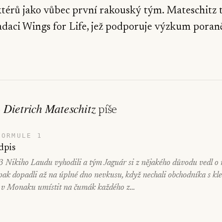
térů jako vůbec první rakouský tým. Mateschitz 
nadaci Wings for Life, jež podporuje výzkum poran
Dietrich Mateschitz
o
píše
FORMULE 1
dpis
 Nikiho Laudu vyhodili a tým Jaguár si z nějakého důvodu vedl o n
ak dopadli až na úplné dno nevkusu, když nechali obchodníka s kl
 v Monaku umístit na čumák každého z…