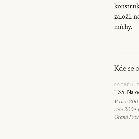
konstruk
založil 
míchy.
Kde se 
PŘÍBĚH 
135. Na o
V roce 2003
roce 2004 p
Grand Prix