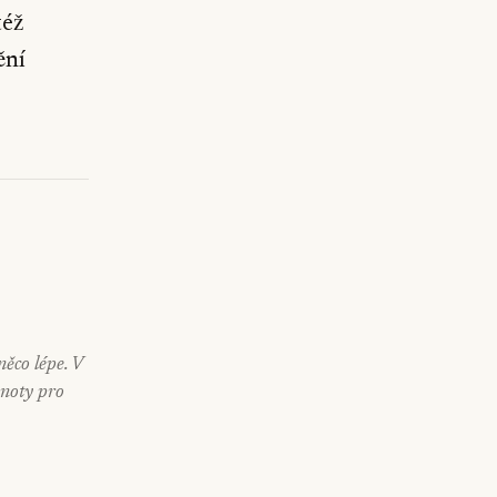
též
ění
ěco lépe. V
enoty pro