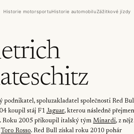
Historie motorsportu
Historie automobilu
Zážitkové jízdy
etrich
teschitz
 podnikatel, spoluzakladatel společnosti Red B
4 koupil stáj F1
Jaguar
, kterou následně přejme
. Roku 2005 přikoupil italský tým
Minardi
, z nějž
a
Toro Rosso
. Red Bull získal roku 2010 pohár