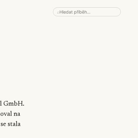
⌕
ull GmbH.
noval na
 se stala