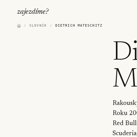
zajezdíme
?
/
SLOVNÍK
/
DIETRICH MATESCHITZ
Di
Ma
Rakouský
Roku 200
Red Bull
Scuderi