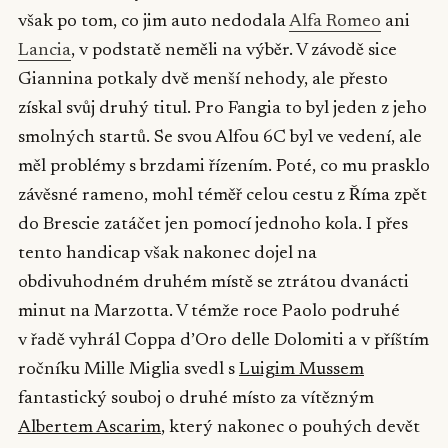
však po tom, co jim auto nedodala
Alfa Romeo
ani
Lancia
, v podstatě neměli na výběr. V závodě sice
Giannina potkaly dvě menší nehody, ale přesto
získal svůj druhý titul. Pro Fangia to byl jeden z jeho
smolných startů. Se svou Alfou 6C byl ve vedení, ale
měl problémy s brzdami řízením. Poté, co mu prasklo
závěsné rameno, mohl téměř celou cestu z Říma zpět
do Brescie zatáčet jen pomocí jednoho kola. I přes
tento handicap však nakonec dojel na
obdivuhodném druhém místě se ztrátou dvanácti
minut na Marzotta. V témže roce Paolo podruhé
v řadě vyhrál Coppa d’Oro delle Dolomiti a v příštím
ročníku Mille Miglia svedl s
Luigim Mussem
fantastický souboj o druhé místo za vítězným
Albertem Ascarim
, který nakonec o pouhých devět