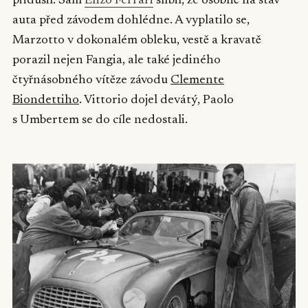
přidusil. Sám
Enzo Ferrari
slíbil, že osobně na stav
auta před závodem dohlédne. A vyplatilo se,
Marzotto v dokonalém obleku, vestě a kravatě
porazil nejen Fangia, ale také jediného
čtyřnásobného vítěze závodu
Clemente
Biondettiho
. Vittorio dojel devátý, Paolo
s Umbertem se do cíle nedostali.