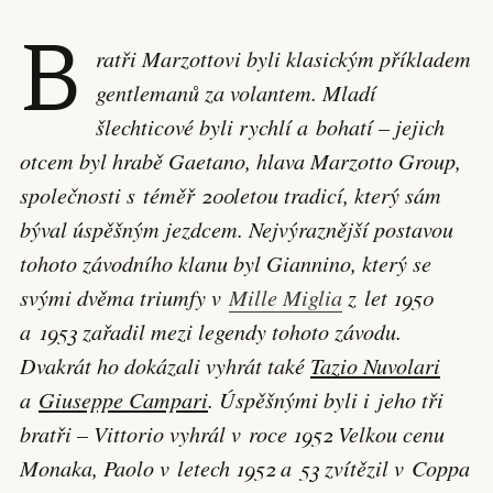
B
ratři Marzottovi byli klasickým příkladem
gentlemanů za volantem. Mladí
šlechticové byli rychlí a bohatí – jejich
otcem byl hrabě Gaetano, hlava Marzotto Group,
společnosti s téměř 200letou tradicí, který sám
býval úspěšným jezdcem. Nejvýraznější postavou
tohoto závodního klanu byl Giannino, který se
svými dvěma triumfy v
Mille Miglia
z let 1950
a 1953 zařadil mezi legendy tohoto závodu.
Dvakrát ho dokázali vyhrát také
Tazio Nuvolari
a
Giuseppe Campari
. Úspěšnými byli i jeho tři
bratři – Vittorio vyhrál v roce 1952 Velkou cenu
Monaka, Paolo v letech 1952 a 53 zvítězil v Coppa