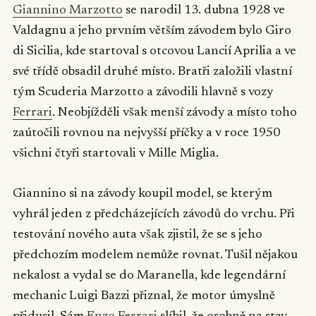
Giannino Marzotto
se narodil 13. dubna 1928 ve
Valdagnu a jeho prvním větším závodem bylo Giro
di Sicilia, kde startoval s otcovou Lancií Aprilia a ve
své třídě obsadil druhé místo. Bratři založili vlastní
tým Scuderia Marzotto a závodili hlavně s vozy
Ferrari
. Neobjížděli však menší závody a místo toho
zaútočili rovnou na nejvyšší příčky a v roce 1950
všichni čtyři startovali v Mille Miglia.
Giannino si na závody koupil model, se kterým
vyhrál jeden z předcházejících závodů do vrchu. Při
testování nového auta však zjistil, že se s jeho
předchozím modelem nemůže rovnat. Tušil nějakou
nekalost a vydal se do Maranella, kde legendární
mechanic Luigi Bazzi přiznal, že motor úmyslně