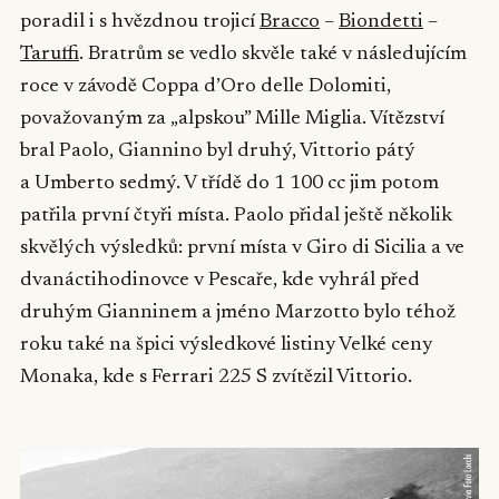
poradil i s hvězdnou trojicí
Bracco
–
Biondetti
–
Taruffi
. Bratrům se vedlo skvěle také v následujícím
roce v závodě Coppa d’Oro delle Dolomiti,
považovaným za „alpskou” Mille Miglia. Vítězství
bral Paolo, Giannino byl druhý, Vittorio pátý
a Umberto sedmý. V třídě do 1 100 cc jim potom
patřila první čtyři místa. Paolo přidal ještě několik
skvělých výsledků: první místa v Giro di Sicilia a ve
dvanáctihodinovce v Pescaře, kde vyhrál před
druhým Gianninem a jméno Marzotto bylo téhož
roku také na špici výsledkové listiny Velké ceny
Monaka, kde s Ferrari 225 S zvítězil Vittorio.