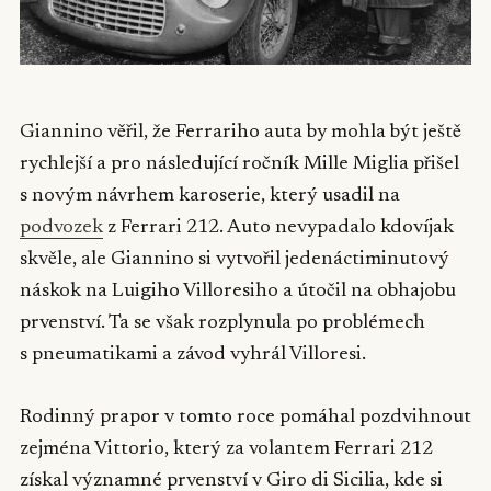
Giannino věřil, že Ferrariho auta by mohla být ještě
rychlejší a pro následující ročník Mille Miglia přišel
s novým návrhem karoserie, který usadil na
podvozek
z Ferrari 212. Auto nevypadalo kdovíjak
skvěle, ale Giannino si vytvořil jedenáctiminutový
náskok na Luigiho Villoresiho a útočil na obhajobu
prvenství. Ta se však rozplynula po problémech
s pneumatikami a závod vyhrál Villoresi.
Rodinný prapor v tomto roce pomáhal pozdvihnout
zejména Vittorio, který za volantem Ferrari 212
získal významné prvenství v Giro di Sicilia, kde si