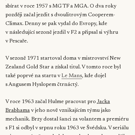
sbírat v roce 1957 s MG TF a MGA. O dva roky
později začal jezdit s dvoulitrovým Cooperem-
Climax. Denny se pak vydal do Evropy, kde
v následující sezoně jezdil v F2 a připsal si výhru
v Pescaře.
V sezoně 1971 startoval doma v mistrovství New
Zealand Gold Star a získal titul. V tomto roce byl
také poprvé na startu v
Le Mans
, kde dojel
s Angusem Hyslopem čtrnáctý.
V roce 1963 začal Hulme pracovat pro
Jacka
Brabhama
v jeho nově vznikajícím týmu jako
mechanik. Brzy dostal šanci za volantem a premiéru
s F1 si odbyl v srpnu roku 1963 ve Švédsku. V seriálu