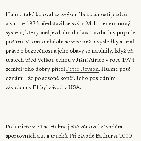
Hulme také bojoval za zvýšení bezpečnosti jezdců
a v roce 1973 představil se svým McLarenem nový
systém, který měl jezdcům dodávat vzduch v případě
požáru. V tomto období se více než o výsledky staral
právě o bezpečnost a jeho obavy se naplnily, když při
testech před Velkou cenou v Jižní Africe v roce 1974
zemřel jeho dobrý přítel
Peter Revson
. Hulme poté
oznámil, že po sezoně končí. Jeho posledním
závodem v F1 byl závod v USA.
▶
Po kariéře v F1 se Hulme ještě věnoval závodům
sportovních aut a trucků. Při závodě Bathurst 1000