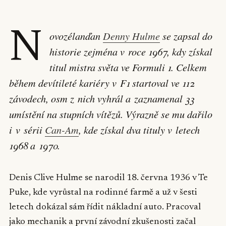
N
ovozélanďan
Denny Hulme
se zapsal do
historie zejména v roce 1967, kdy získal
titul mistra světa ve Formuli 1. Celkem
během devítileté kariéry v F1 startoval ve 112
závodech, osm z nich vyhrál a zaznamenal 33
umístění na stupních vítězů. Výrazně se mu dařilo
i v sérii
Can-Am
, kde získal dva tituly v letech
1968 a 1970.
Denis Clive Hulme se narodil 18. června 1936 v Te
Puke, kde vyrůstal na rodinné farmě a už v šesti
letech dokázal sám řídit nákladní auto. Pracoval
jako mechanik a první závodní zkušenosti začal