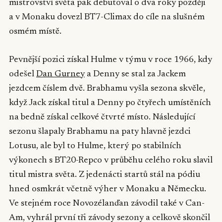
mistrovství světa pak debutoval o dva roky později
a v Monaku dovezl BT7-Climax do cíle na slušném
osmém místě.
Pevnější pozici získal Hulme v týmu v roce 1966, kdy
odešel
Dan Gurney
a Denny se stal za Jackem
jezdcem číslem dvě. Brabhamu vyšla sezona skvěle,
když Jack získal titul a Denny po čtyřech umístěních
na bedně získal celkové čtvrté místo. Následující
sezonu šlapaly Brabhamu na paty hlavně jezdci
Lotusu, ale byl to Hulme, který po stabilních
výkonech s BT20-Repco v průběhu celého roku slavil
titul mistra světa. Z jedenácti startů stál na pódiu
hned osmkrát včetně výher v Monaku a Německu.
Ve stejném roce Novozélanďan závodil také v Can-
Am, vyhrál první tři závody sezony a celkově skončil