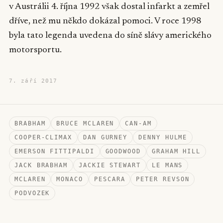
v Austrálii 4. října 1992 však dostal infarkt a zemřel
dříve, než mu někdo dokázal pomoci. V roce 1998
byla tato legenda uvedena do síně slávy amerického
motorsportu.
7. září 2017
BRABHAM
BRUCE MCLAREN
CAN-AM
COOPER-CLIMAX
DAN GURNEY
DENNY HULME
EMERSON FITTIPALDI
GOODWOOD
GRAHAM HILL
JACK BRABHAM
JACKIE STEWART
LE MANS
MCLAREN
MONACO
PESCARA
PETER REVSON
PODVOZEK