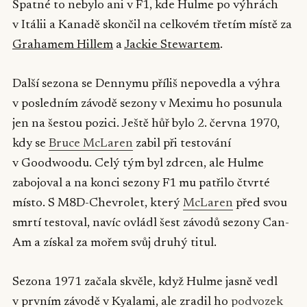
Špatné to nebylo ani v F1, kde Hulme po výhrách
v Itálii a Kanadě skončil na celkovém třetím místě za
Grahamem Hillem
a
Jackie Stewartem
.
Další sezona se Dennymu příliš nepovedla a výhra
v posledním závodě sezony v Meximu ho posunula
jen na šestou pozici. Ještě hůř bylo 2. června 1970,
kdy se
Bruce McLaren
zabil při testování
v Goodwoodu. Celý tým byl zdrcen, ale Hulme
zabojoval a na konci sezony F1 mu patřilo čtvrté
místo. S M8D-Chevrolet, který
McLaren
před svou
smrtí testoval, navíc ovládl šest závodů sezony Can-
Am a získal za mořem svůj druhý titul.
Sezona 1971 začala skvěle, když Hulme jasně vedl
v prvním závodě v Kyalami, ale zradil ho
podvozek