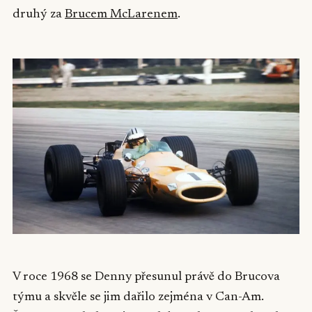
druhý za
Brucem McLarenem
.
V roce 1968 se Denny přesunul právě do Brucova
týmu a skvěle se jim dařilo zejména v Can-Am.